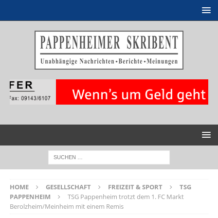
HOME
GESELLSCHAFT
FREIZEIT & SPORT
TSG
PAPPENHEIM
TSG Pappenheim trotzt dem 1. FC Markt
Berolzheim/Meinheim mit einem Remis