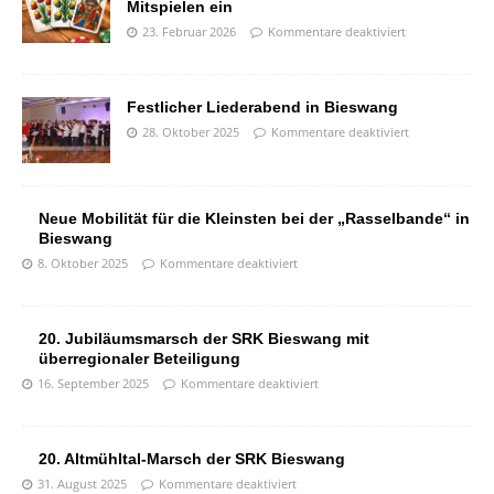
Mitspielen ein
23. Februar 2026
Kommentare deaktiviert
Festlicher Liederabend in Bieswang
28. Oktober 2025
Kommentare deaktiviert
Neue Mobilität für die Kleinsten bei der „Rasselbande“ in
Bieswang
8. Oktober 2025
Kommentare deaktiviert
20. Jubiläumsmarsch der SRK Bieswang mit
überregionaler Beteiligung
16. September 2025
Kommentare deaktiviert
20. Altmühltal-Marsch der SRK Bieswang
31. August 2025
Kommentare deaktiviert