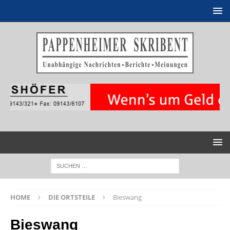
HOME
DIE ORTSTEILE
Bieswang
Bieswang