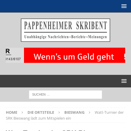
HOME
DIE ORTSTEILE
BIESWANG
Watt-Turnier der
SRK Bieswang lädt zum Mitspielen ein