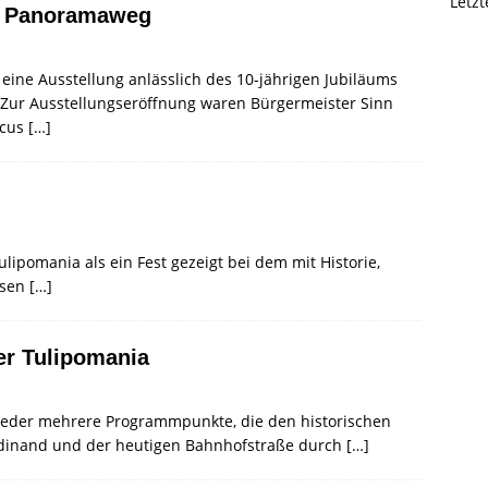
Letz
t Panoramaweg
ine Ausstellung anlässlich des 10-jährigen Jubiläums
 Zur Ausstellungseröffnung waren Bürgermeister Sinn
rcus
[…]
Tulipomania als ein Fest gezeigt bei dem mit Historie,
ssen
[…]
er Tulipomania
wieder mehrere Programmpunkte, die den historischen
rdinand und der heutigen Bahnhofstraße durch
[…]