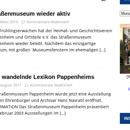
 ]
Kanonendonner und Pappenheimer Marsch für Hubert
aßenmuseum wieder aktiv
RANSTALTUNGEN
 März 2019
Kommentare deaktiviert
 ]
Neue Naturparkführer verstärken das Angebot im Altmühltal
Frühlingserwachen hat der Heimat- und Geschichtsverein
enheim und Ortsteile e.V. das Straßenmuseum
enheim wieder belebt. Nachdem das einzigartige
 ]
Stellenangebot beim Wasserzweckverband links der Altmühl
um, mit großen Museumsfenstern im ehemaligen
[…]
N
 wandelnde Lexikon Pappenheims
[
 August 2017
Kommentare deaktiviert
traßenmuseum Pappenheim wurde jetzt eine Ausstellung
en Ehrenbürger und Archivar Hans Navratil eröffnet.
RMATION Das Straßenmuseum Pappenheim präsentiert
Februar 2003 Ausstellungen im
[…]
IN