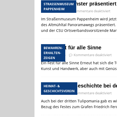
Museumsfenster präsentier
STRASSENMUSEUM P
APPENHEIM
22. Mai 2015
Kommentare deaktiviert
Im Straßenmuseum Pappenheim wird jetzt e
des Altmühltal Panoramawegs präsentiert.
und der CSU Ortsverbandsvorsitzende Ma
Ein Fest für alle Sinne
BEWAHREN-
ERHALTEN-
14. April 2015
Kommentare deaktiviert
ZEIGEN
Ein Fest für alle Sinne Erneut hat sich die 
Kunst und Handwerk, aber auch mit Genü
Lebendige Geschichte bei d
HEIMAT- &
GESCHICHTSVEREIN
13. April 2015
Kommentare deaktiviert
Auch bei der dritten Tulipomania gab es 
Bezug des Festes zum Grafen Friedrich Fe