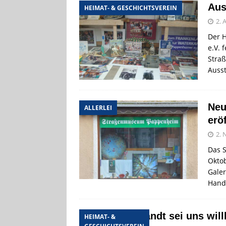
Aus
HEIMAT- & GESCHICHTSVEREIN
2. 
Der 
e.V. 
Stra
Ausst
Neu
ALLERLEI
erö
2.
Das 
Okto
Galer
Hand
Das Niederlandt sei uns wi
HEIMAT- &