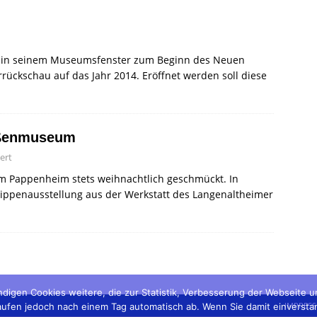
 in seinem Museumsfenster zum Beginn des Neuen
rrückschau auf das Jahr 2014. Eröffnet werden soll diese
aßenmuseum
ert
m Pappenheim stets weihnachtlich geschmückt. In
rippenausstellung aus der Werkstatt des Langenaltheimer
digen Cookies weitere, die zur Statistik, Verbesserung der Webseite 
IMPRES
fen jedoch nach einem Tag automatisch ab. Wenn Sie damit einverstanden 