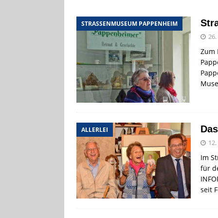
[ 4. August 2026
Str
STRASSENMUSEUM PAPPENHEIM
Aiwanger
VE
26.
[ 3. August 2026
Zum 
TOURISTIK
Papp
Papp
[ 5. August 2026
Muse
UNTERNEHME
Das
ALLERLEI
12.
Im S
für d
INFO
seit 