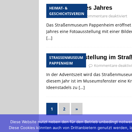
Die Bilder des Jahres
HEIMAT- &
GESCHICHTSVEREIN
4. Januar 2015
Kommentare deaktiviert
Das Straßenmuseum Pappenheim eröffnet
Jahres eine Fotoausstellung mit einer Bilde
[…]
Krippenausstellung im Str
STRASSENMUSEUM P
APPENHEIM
29. November 2014
Kommentare deaktivi
In der Adventszeit wird das Straßenmuseu
diesem Jahr ist im Museumsfenster eine K
Ideenstadels zu
[…]
1
2
»
Diese Website nutzt neben den für den Betrieb unbedingt notwen
Diese Cookies könnten auch von Drittanbietern genutzt werden, lau