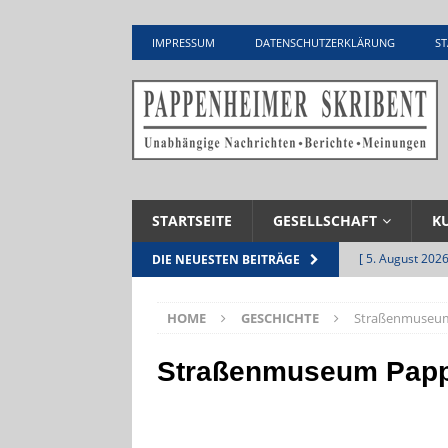
IMPRESSUM
DATENSCHUTZERKLÄRUNG
ST
STARTSEITE
GESELLSCHAFT
K
[ 5. August 2026
DIE NEUESTEN BEITRÄGE
Zementwerk
HOME
GESCHICHTE
Straßenmuseu
[ 4. August 2026
VERANSTALTU
Straßenmuseum Pap
[ 4. August 2026
ankommen
V