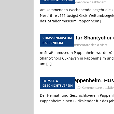
GESCHICHTSVEREIN
2. Juni 2016
Kommentare deaktiviert
Am kommenden Wochenende begeht die Gese
Nest“ ihre „111 tusigst Groß-Weltumbsege
das Straßenmuseum Pappenheim
[…]
Ausstellung für Shantychor 
STRASSENMUSEUM P
APPENHEIM
7. April 2016
Kommentare deaktiviert
m Straßenmuseum Pappenheim wurde kürzlic
Shantychors Cuxhaven in Pappenheim und 
am
[…]
Damals in Pappenheim- HGV 
HEIMAT- &
GESCHICHTSVEREIN
25. September 2015
Kommentare deaktivi
Der Heimat- und Geschichtsverein Pappenh
Pappenheim einen Bildkalender für das Jahr