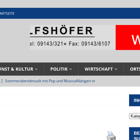
ARTSEITE
UNST & KULTUR
POLITIK
WIRTSCHAFT
ORT
 ]
Sommerabendmusik mit Pop und Musicalklängen in
KIRCHEN
IN
 ]
Stellenangebot beim Wasserzweckverband links der Altmühl
N
 ]
Feuerwehr Pappenheim im Einsatz bei Brand im Solnhofener
BE
EHRENAMT
SU