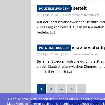
Um Benzin gebettelt
POLIZEIMELDUNGEN
23. Juni 2016
Kommentare deaktiviert
Auf der Staatsstraße zwischen Dietfurt u
Zulassung kontrolliert. Die Insassen hatt
betteln.
[…]
Leitplanke massiv beschädi
POLIZEIMELDUNGEN
23. Juni 2016
Kommentare deaktiviert
Bei einer Streckenkontrolle durch die Str
an der Staatsstraße zwischen Zimmern und 
zum Teil erheblich
[…]
1
2
…
5
»
Diese Website nutzt neben den für den Betrieb unbedingt notwen
Diese Cookies könnten auch von Drittanbietern genutzt werden, lau