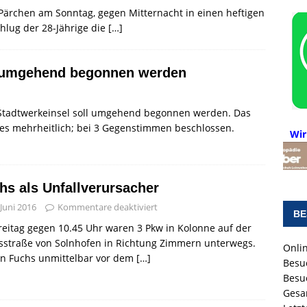
 Pärchen am Sonntag, gegen Mitternacht in einen heftigen
chlug der 28-Jährige die
[…]
l umgehend begonnen werden
 Stadtwerkeinsel soll umgehend begonnen werden. Das
tes mehrheitlich; bei 3 Gegenstimmen beschlossen.
Wir
hs als Unfallverursacher
 Juni 2016
Kommentare deaktiviert
BE
eitag gegen 10.45 Uhr waren 3 Pkw in Kolonne auf der
sstraße von Solnhofen in Richtung Zimmern unterwegs.
Onlin
in Fuchs unmittelbar vor dem
[…]
Besu
Besu
Gesa