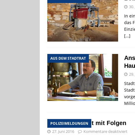
30.
In ei
das 
Einzi
[…]
Ans
AUS DEM STADTRAT
Hau
29.
Stadt
Stadt
vorge
Mill
Heftiger Streit mit Folgen
POLIZEIMELDUNGEN
27. Juni 2016
Kommentare deaktiviert