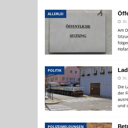
[ 4. August 2026
Öff
ALLERLEI
VERANSTALTU
30.
[ 4. August 2026
Am Do
ankommen
V
Sitzu
folg
[ 8. August 2026
Hofa
INFRASTRUKTU
Lad
POLITIK
30.
Die L
der F
ausr
und d
Bet
POLIZEIMELDUNGEN