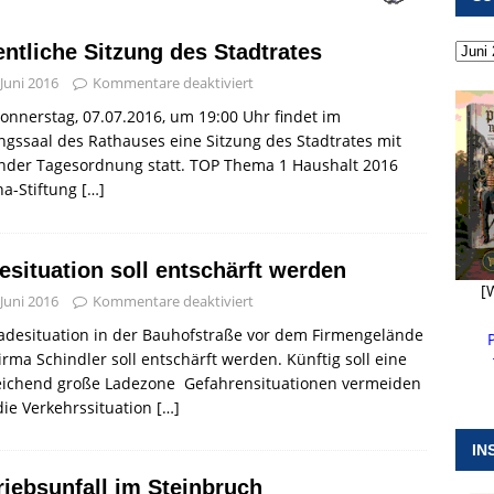
 ]
Militärgeschichte paddelt in Pappenheim bis heute mit
entliche Sitzung des Stadtrates
NGEN
 Juni 2016
Kommentare deaktiviert
 ]
Pappenheim erlebt Hubert Aiwanger mit Botschaften die
nnerstag, 07.07.2016, um 19:00 Uhr findet im
ERANSTALTUNGEN
ngssaal des Rathauses eine Sitzung des Stadtrates mit
ender Tagesordnung statt. TOP Thema 1 Haushalt 2016
 ]
Wasserversorgung rechts der Altmühl stellt sich neu auf
na-Stiftung
[…]
R
esituation soll entschärft werden
[
 Juni 2016
Kommentare deaktiviert
adesituation in der Bauhofstraße vor dem Firmengelände
irma Schindler soll entschärft werden. Künftig soll eine
eichend große Ladezone Gefahrensituationen vermeiden
ie Verkehrssituation
[…]
IN
riebsunfall im Steinbruch