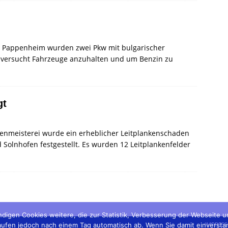
nd Pappenheim wurden zwei Pkw mit bulgarischer
en versucht Fahrzeuge anzuhalten und um Benzin zu
gt
aßenmeisterei wurde ein erheblicher Leitplankenschaden
Solnhofen festgestellt. Es wurden 12 Leitplankenfelder
digen Cookies weitere, die zur Statistik, Verbesserung der Webseite 
IMPRES
fen jedoch nach einem Tag automatisch ab. Wenn Sie damit einverstanden 