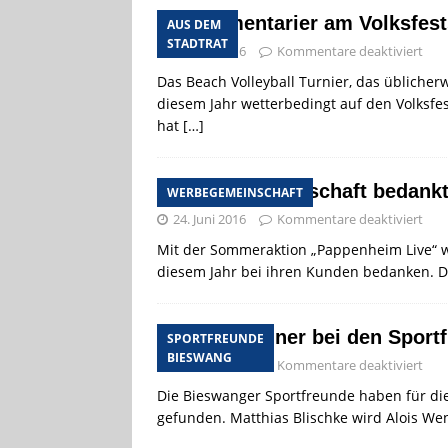
Parlamentarier am Volksfe
AUS DEM
STADTRAT
24. Juni 2016
Kommentare deaktiviert
Das Beach Volleyball Turnier, das üblicher
diesem Jahr wetterbedingt auf den Volksf
hat
[…]
Werbegemeinschaft bedankt 
WERBEGEMEINSCHAFT
24. Juni 2016
Kommentare deaktiviert
Mit der Sommeraktion „Pappenheim Live“ w
diesem Jahr bei ihren Kunden bedanken. De
Neuer Trainer bei den Sport
SPORTFREUNDE
BIESWANG
24. Juni 2016
Kommentare deaktiviert
Die Bieswanger Sportfreunde haben für d
gefunden. Matthias Blischke wird Alois Wen