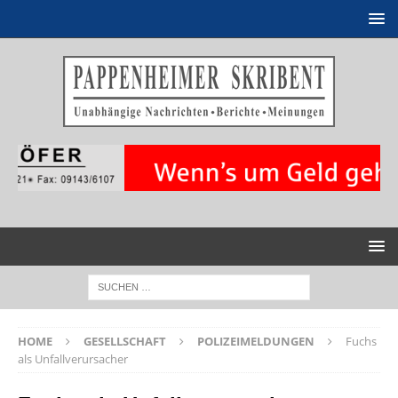
HOME
GESELLSCHAFT
POLIZEIMELDUNGEN
Fuchs
als Unfallverursacher