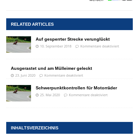
RELATED ARTICLES
Auf gesperrter Strecke verunglückt
10. September 2018
Kommentare deaktiviert
Ausgerastet und am Mülleimer geleckt
23. Juni 2020
Kommentare deaktiviert
Schwerpunktkontrollen für Motorräder
25. Mai 2020
Kommentare deaktiviert
INHALTSVERZEICHNIS