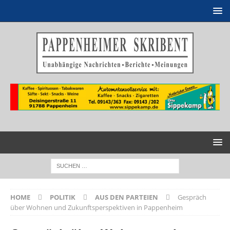
HOME
POLITIK
AUS DEN PARTEIEN
Gespräch
über Wohnen und Zukunftsperspektiven in Pappenheim