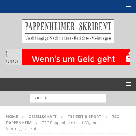
HOME
GESELLSCHAFT
FREIZEIT & SPORT
TSG
PAPPENHEIM
TSG Pappenheim feiert 80 Jahre
Vereinsgeschichte