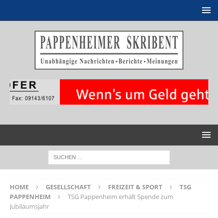
HOME
GESELLSCHAFT
FREIZEIT & SPORT
TSG
PAPPENHEIM
TSG Pappenheim erhält Spende zum
Jubiläumsjahr