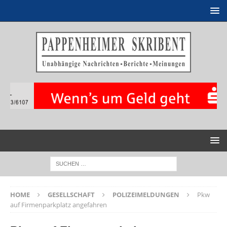
HOME
GESELLSCHAFT
POLIZEIMELDUNGEN
Pkw
auf Firmenparkplatz angefahren