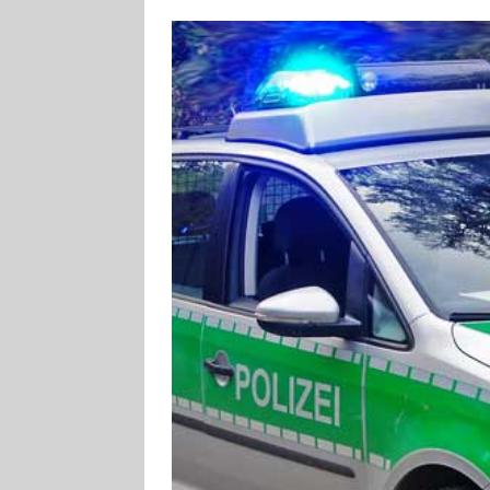
[ 4. August 2026
ankommen
V
[ 4. August 2026
Aiwanger
VE
[ 7. August 2026
Pappenheim