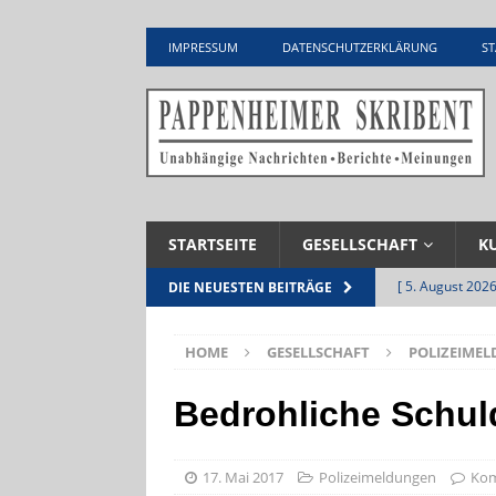
IMPRESSUM
DATENSCHUTZERKLÄRUNG
ST
STARTSEITE
GESELLSCHAFT
K
[ 5. August 2026
DIE NEUESTEN BEITRÄGE
UNTERNEHME
HOME
GESELLSCHAFT
POLIZEIME
[ 5. August 2026
Zementwerk
Bedrohliche Schul
[ 4. August 2026
VERANSTALTU
17. Mai 2017
Polizeimeldungen
Kom