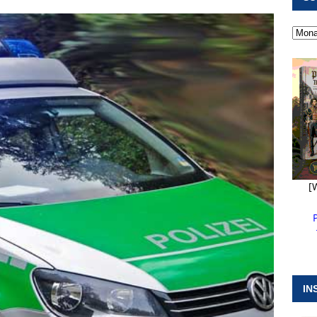
 ]
Pappenheim erlebt Hubert Aiwanger mit Botschaften die
ERANSTALTUNGEN
 ]
Kanonendonner und Pappenheimer Marsch für Hubert
RANSTALTUNGEN
 ]
Sommerabendmusik mit Pop und Musicalklängen in
KIRCHEN
[
IN