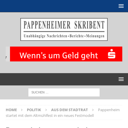
HOME
POLITIK
AUS DEM STADTRAT
Pappenheim
startet mit dem Altmühlfest in ein neues Festmodell