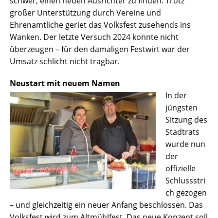
schwer, einen neuen Ausrichter zu finden. Trotz
großer Unterstützung durch Vereine und
Ehrenamtliche geriet das Volksfest zusehends ins
Wanken. Der letzte Versuch 2024 konnte nicht
überzeugen – für den damaligen Festwirt war der
Umsatz schlicht nicht tragbar.
Neustart mit neuem Namen
In der
jüngsten
Sitzung des
Stadtrats
wurde nun
der
offizielle
Schlussstri
ch gezogen
– und gleichzeitig ein neuer Anfang beschlossen. Das
Volksfest wird zum Altmühlfest. Das neue Konzept soll