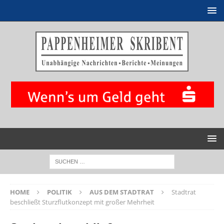
HOME
POLITIK
AUS DEM STADTRAT
Stadtrat
beschließt Sturzflutkonzept mit großer Mehrheit