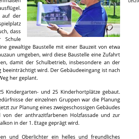
enmaßen
Letz
sflügel.
 auf der
pielplatz
uch, dass
r Schule
ine gewaltige Baustelle mit einer Bauzeit von etwa
Bauzaun umgeben, wird diese Baustelle eine Zufahrt
n, damit der Schulbetrieb, insbesondere an der
g beeinträchtigt wird. Der Gebäudeeingang ist nach
Weg her geplant.
5 Kindergarten- und 25 Kinderhortplätze gebaut.
Bedürfnisse der einzelnen Gruppen war die Planung
jetzt zur Planung eines zweigeschossigen Gebäudes
d von der anthrazitfarbenen Holzfassade und zur
lkon in der 1. Etage geprägt wird.
hen und Oberlichter ein helles und freundliches