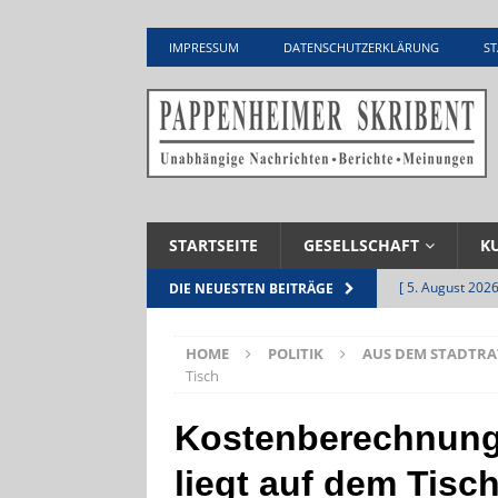
IMPRESSUM
DATENSCHUTZERKLÄRUNG
ST
STARTSEITE
GESELLSCHAFT
K
[ 5. August 2026
DIE NEUESTEN BEITRÄGE
UNTERNEHME
HOME
POLITIK
AUS DEM STADTRA
[ 5. August 2026
Tisch
Zementwerk
Kostenberechnung
[ 4. August 2026
liegt auf dem Tisc
VERANSTALTU