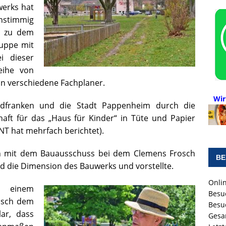
werks hat
nstimmig
s zu dem
ruppe mit
i dieser
eihe von
an verschiedene Fachplaner.
Wir
dfranken und die Stadt Pappenheim durch die
aft für das „Haus für Kinder“ in Tüte und Papier
T hat mehrfach berichtet).
in mit dem Bauausschuss bei dem Clemens Frosch
BE
d die Dimension des Bauwerks und vorstellte.
Onlin
 einem
Besu
osch dem
Besu
lar, dass
Gesa