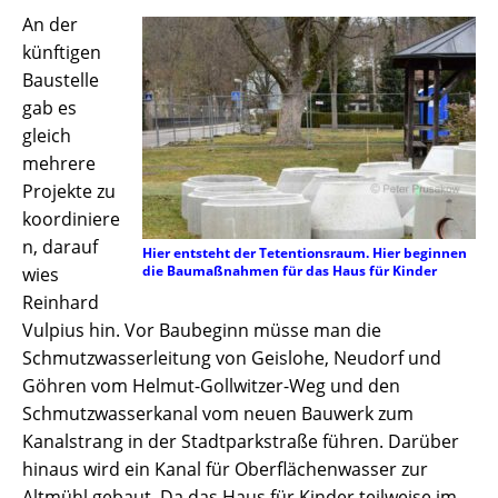
An der
künftigen
Baustelle
gab es
gleich
mehrere
Projekte zu
koordiniere
n, darauf
Hier entsteht der Tetentionsraum. Hier beginnen
die Baumaßnahmen für das Haus für Kinder
wies
Reinhard
Vulpius hin. Vor Baubeginn müsse man die
Schmutzwasserleitung von Geislohe, Neudorf und
Göhren vom Helmut-Gollwitzer-Weg und den
Schmutzwasserkanal vom neuen Bauwerk zum
Kanalstrang in der Stadtparkstraße führen. Darüber
hinaus wird ein Kanal für Oberflächenwasser zur
Altmühl gebaut. Da das Haus für Kinder teilweise im