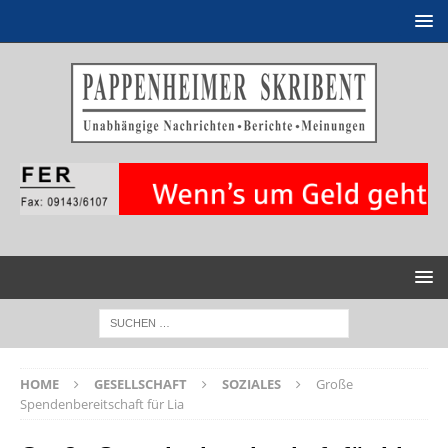
HOME
GESELLSCHAFT
SOZIALES
Große
Spendenbereitschaft für Lia