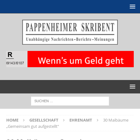
HOME
GESELLSCHAFT
EHRENAMT
30 Maibäume
„Gemeinsam gut aufgestellt“