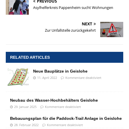
PREVIOUS
Asylhelferkreis Pappenheim sucht Wohnungen
NEXT
Zur Unfallstelle zurückgekehrt
RELATED ARTICLES
Neue Bauplätze in Geislohe
11. April 2022
Kommentare deaktiviert
Neubau des Wasser-Hochbehälters Geislohe
29. Januar 2025
Kommentare deaktiviert
Bebauungsplan für die Paddock-Trail Anlage in Geislohe
28. Februar 2022
Kommentare deaktiviert