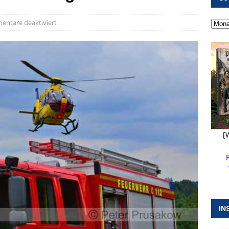
 ]
Militärgeschichte paddelt in Pappenheim bis heute mit
ntare deaktiviert
NGEN
 ]
Pappenheim erlebt Hubert Aiwanger mit Botschaften die
ERANSTALTUNGEN
 ]
Wasserversorgung rechts der Altmühl stellt sich neu auf
R
[
IN