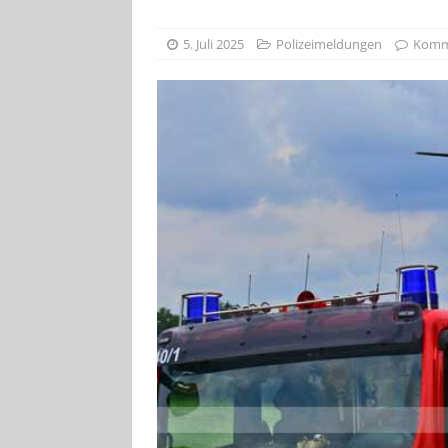
[ 4. August 2026
5. Juli 2025
Polizeimeldungen
Komme
VERANSTALTU
[ 4. August 2026
ankommen
V
[ 8. August 2026
INFRASTRUKTU