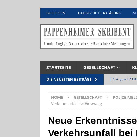
IMPRESSUM
DATENSCHUTZERKLÄRUNG
ST
STARTSEITE
GESELLSCHAFT
K
[ 7. August 2026
DIE NEUESTEN BEITRÄGE
Pappenheim
HOME
GESELLSCHAFT
POLIZEIME
[ 5. August 2026
Verkehrsunfall bei Bieswang
UNTERNEHME
Neue Erkenntniss
[ 5. August 2026
Verkehrsunfall be
Zementwerk