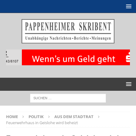
HOME
POLITIK
AUS DEM STADTRAT
Feuerwehrhaus in Geislohe wird beheizt