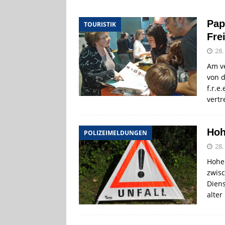
[ 4. August 2026
Pap
TOURISTIK
ankommen
V
Fre
[ 4. August 2026
28.
Aiwanger
VE
Am v
[ 7. August 2026
von d
f.r.e
Pappenheim
vertr
Hoh
POLIZEIMELDUNGEN
28.
Hohe
zwis
Diens
alter