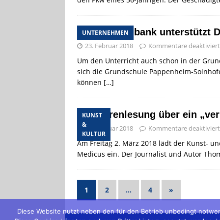
Raiffeisenbank unterstützt D
UNTERNEHMEN
23. Februar 2018
Kommentare deaktiviert
Um den Unterricht auch schon in der Grund
sich die Grundschule Pappenheim-Solnhofe
können
[…]
Autorenlesung über ein „ve
KUNST
&
23. Februar 2018
Kommentare deaktiviert
KULTUR
Am Freitag 2. März 2018 lädt der Kunst- u
Medicus ein. Der Journalist und Autor Th
1
2
…
4
»
Diese Website nutzt neben den für den Betrieb unbedingt notwen