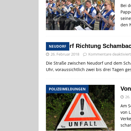
Bei 
Pappe
seine
den 
Neudorf Richtung Schambach
NEUDORF
26. Februar 2018
Kommentare deaktiviert
Die Straße zwischen Neudorf und dem Scham
Uhr, voraussichtlich zwei bis drei Tagen g
Von
POLIZEIMELDUNGEN
26.
Am So
von 
Verke
schar