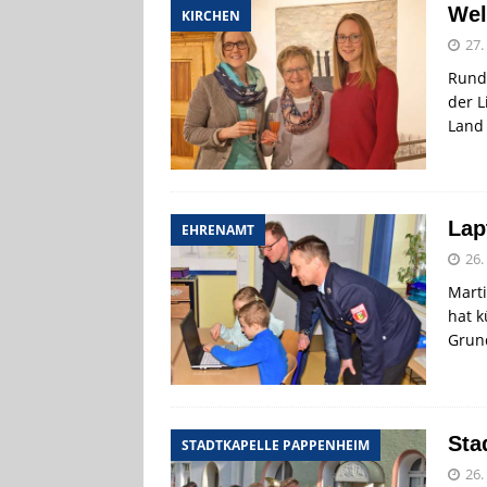
Wel
KIRCHEN
27.
Rund
der L
Land
Lap
EHRENAMT
26.
Mart
hat k
Grun
Sta
STADTKAPELLE PAPPENHEIM
26.