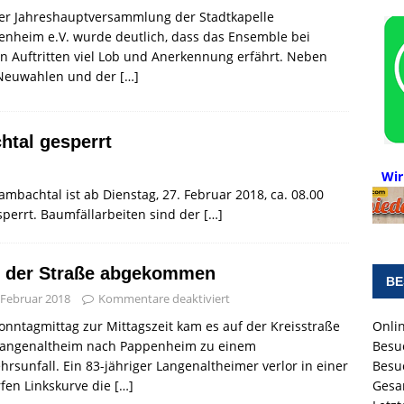
der Jahreshauptversammlung der Stadtkapelle
nheim e.V. wurde deutlich, dass das Ensemble bei
n Auftritten viel Lob und Anerkennung erfährt. Neben
Neuwahlen und der
[…]
tal gesperrt
Wir
bachtal ist ab Dienstag, 27. Februar 2018, ca. 08.00
esperrt. Baumfällarbeiten sind der
[…]
 der Straße abgekommen
BE
 Februar 2018
Kommentare deaktiviert
Onlin
nntagmittag zur Mittagszeit kam es auf der Kreisstraße
Besu
Langenaltheim nach Pappenheim zu einem
Besu
hrsunfall. Ein 83-jähriger Langenaltheimer verlor in einer
Gesa
fen Linkskurve die
[…]