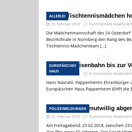
SVO-Tischtennismädchen ho
ALLERLEI
25. Februar 2018
Kommentare deaktiviert
Die Mädchenmannschaft des SV Osterdorf h
Bezirksfinale in Nürnberg den Rang des Be
Tischtennis-Mädchenteam
[…]
Von der Eisenbahn bis zur V
EUROPÄISCHES
HAUS
25. Februar 2018
Kommentare deaktiviert
Hans Navratil. Pappenheims Ehrenbürger un
Europäischen Haus Pappenheim (EHP) die 
Rückspiegel mutwillig abge
POLIZEIMELDUNGEN
25. Februar 2018
Kommentare deaktiviert
Am Freitagabend, 23.02.2018, zwischen 23:
den Pkw eines 56-Jährigen. Der Geschädigt