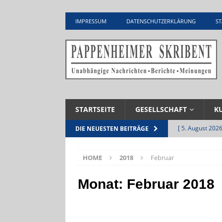
IMPRESSUM
DATENSCHUTZERKLÄRUNG
ST
STARTSEITE
GESELLSCHAFT
K
[ 5. August 2026
DIE NEUESTEN BEITRÄGE
UNTERNEHME
HOME
2018
Februar
[ 5. August 2026
Zementwerk
Monat:
Februar 2018
[ 4. August 2026
VERANSTALTU