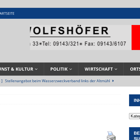
ARTSEITE
UNST & KULTUR
POLITIK
WIRTSCHAFT
ORT
 ]
Stellenangebot beim Wasserzweckverband links der Altmühl
N
IN
 ]
Feuerwehr Pappenheim im Einsatz bei Brand im Solnhofener
EHRENAMT
 ]
Militärgeschichte paddelt in Pappenheim bis heute mit
BE
NGEN
SU