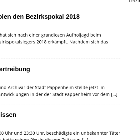
Letz
len den Bezirkspokal 2018
at sich nach einer grandiosen Aufholjagd beim
zirkspokalsiegers 2018 erkämpft. Nachdem sich das
ertreibung
d Archivar der Stadt Pappenheim stellte jetzt im
Entwicklungen in der der Stadt Pappenheim vor dem
[…]
rissen
00 Uhr und 23:30 Uhr, beschädigte ein unbekannter Täter
e hatte seinen Pkw in diesem Zeitraum
[…]