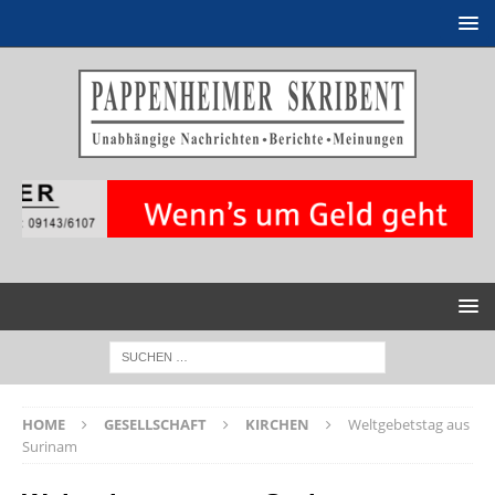
HOME
GESELLSCHAFT
KIRCHEN
Weltgebetstag aus
Surinam