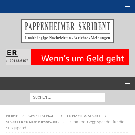
HOME
GESELLSCHAFT
FREIZEIT & SPORT
SPORTFREUNDE BIESWANG
Zimmerei Gegg spendet für die
SFB-Jugend