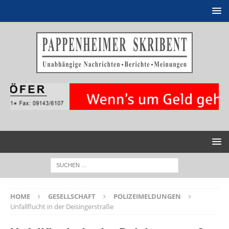
HOME
GESELLSCHAFT
POLIZEIMELDUNGEN
Unfallflucht in der Deisingerstraße