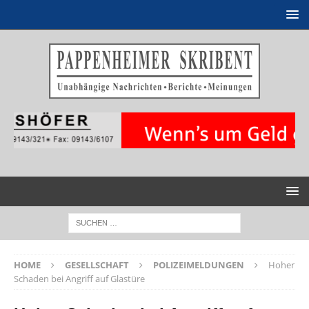
HOME
GESELLSCHAFT
POLIZEIMELDUNGEN
Hoher
Schaden bei Angriff auf Glastüre