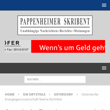
HOME
DIE ORTSTEILE
OSTERDORF
Osterdorfer
Energiegenossenschaft feierte Richtfest