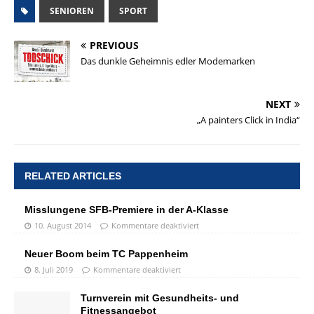
SENIOREN
SPORT
PREVIOUS
Das dunkle Geheimnis edler Modemarken
NEXT
„A painters Click in India“
RELATED ARTICLES
Misslungene SFB-Premiere in der A-Klasse
10. August 2014
Kommentare deaktiviert
Neuer Boom beim TC Pappenheim
8. Juli 2019
Kommentare deaktiviert
Turnverein mit Gesundheits- und
Fitnessangebot