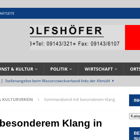
ARTSEITE
UNST & KULTUR
POLITIK
WIRTSCHAFT
ORT
 ]
Stellenangebot beim Wasserzweckverband links der Altmühl
N
& KULTURVEREIN
Sommerabend mit besonderem Klang
IN
 ]
Feuerwehr Pappenheim im Einsatz bei Brand im Solnhofener
EHRENAMT
besonderem Klang in
 ]
Militärgeschichte paddelt in Pappenheim bis heute mit
BE
NGEN
SU