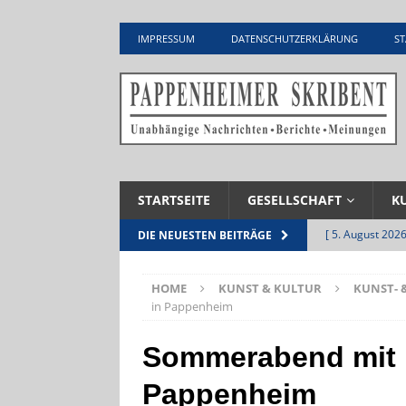
IMPRESSUM
DATENSCHUTZERKLÄRUNG
ST
STARTSEITE
GESELLSCHAFT
K
[ 5. August 2026
DIE NEUESTEN BEITRÄGE
UNTERNEHME
HOME
KUNST & KULTUR
KUNST- 
[ 5. August 2026
in Pappenheim
Zementwerk
Sommerabend mit 
[ 4. August 2026
Pappenheim
VERANSTALTU