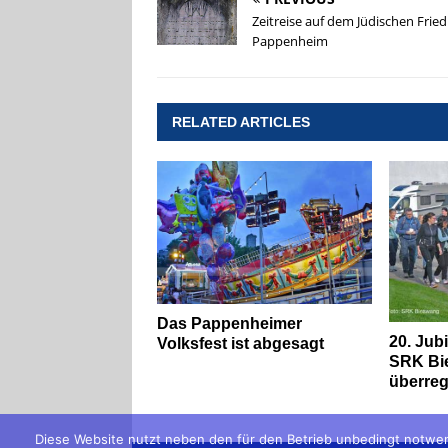
Zeitreise auf dem Jüdischen Fried
Pappenheim
RELATED ARTICLES
Das Pappenheimer
20. Jub
Volksfest ist abgesagt
SRK Bi
überreg
Diese Website nutzt neben den für den Betrieb unbedingt notwen