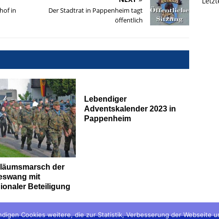
Letz
hof in
Der Stadtrat in Pappenheim tagt
öffentlich
Lebendiger
Adventskalender 2023 in
Pappenheim
iläumsmarsch der
eswang mit
ionaler Beteiligung
digen Cookies weitere, die zur Statistik, Verbesserung der Webseite 