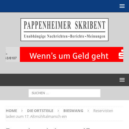
HOME
DIE ORTSTEILE
BIESWANG
Reservisten
laden zum 17. Altmühltalmarsch ein