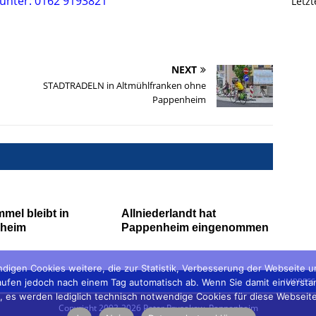
 unter: 0162 9193821
Letz
NEXT
STADTRADELN in Altmühlfranken ohne
Pappenheim
mel bleibt in
Allniederlandt hat
heim
Pappenheim eingenommen
digen Cookies weitere, die zur Statistik, Verbesserung der Webseite 
IMPRES
fen jedoch nach einem Tag automatisch ab. Wenn Sie damit einverstanden 
ein', es werden lediglich technisch notwendige Cookies für diese Webseit
Copyright 2003-2026 Peter Prusakow, Pappenheim