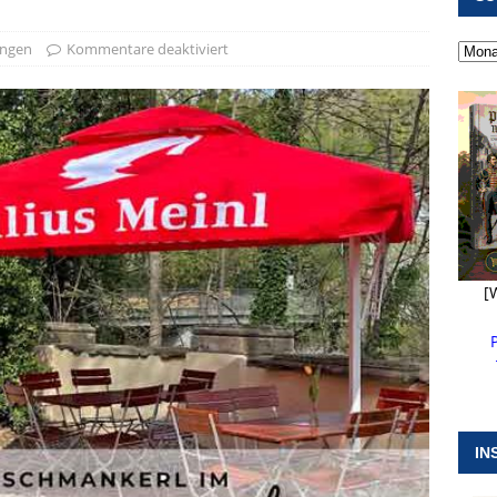
 ]
Kanonendonner und Pappenheimer Marsch für Hubert
ungen
Kommentare deaktiviert
RANSTALTUNGEN
 ]
Neue Naturparkführer verstärken das Angebot im Altmühltal
 ]
Stellenangebot beim Wasserzweckverband links der Altmühl
N
[
IN