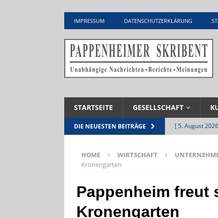
IMPRESSUM
DATENSCHUTZERKLÄRUNG
ST
STARTSEITE
GESELLSCHAFT
K
[ 5. August 2026
DIE NEUESTEN BEITRÄGE
Zementwerk
HOME
WIRTSCHAFT
UNTERNEHM
[ 4. August 2026
Kronengarten
VERANSTALTU
Pappenheim freut s
[ 4. August 2026
Kronengarten
ankommen
V