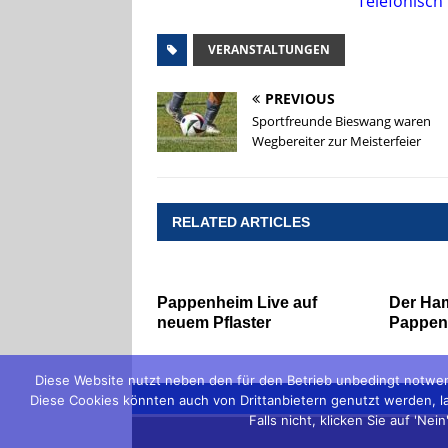
Telefonisch
VERANSTALTUNGEN
PREVIOUS
Sportfreunde Bieswang waren
Wegbereiter zur Meisterfeier
RELATED ARTICLES
Pappenheim Live auf
Der Ham
neuem Pflaster
Pappen
Diese Website nutzt neben den für den Betrieb unbedingt notwen
Diese Cookies könnten auch von Drittanbietern genutzt werden, lau
Falls nicht, klicken Sie auf 'N