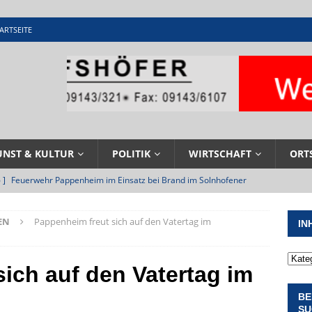
ARTSEITE
UNST & KULTUR
POLITIK
WIRTSCHAFT
ORT
 ]
Feuerwehr Pappenheim im Einsatz bei Brand im Solnhofener
EHRENAMT
EN
Pappenheim freut sich auf den Vatertag im
IN
 ]
Militärgeschichte paddelt in Pappenheim bis heute mit
NGEN
ich auf den Vatertag im
 ]
Pappenheim erlebt Hubert Aiwanger mit Botschaften die
BE
ERANSTALTUNGEN
SU