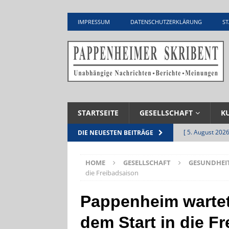
IMPRESSUM
DATENSCHUTZERKLÄRUNG
ST
STARTSEITE
GESELLSCHAFT
K
[ 5. August 2026
DIE NEUESTEN BEITRÄGE
UNTERNEHME
HOME
GESELLSCHAFT
GESUNDHEI
[ 5. August 2026
die Freibadsaison
Zementwerk
Pappenheim wartet
[ 4. August 2026
dem Start in die F
VERANSTALTU