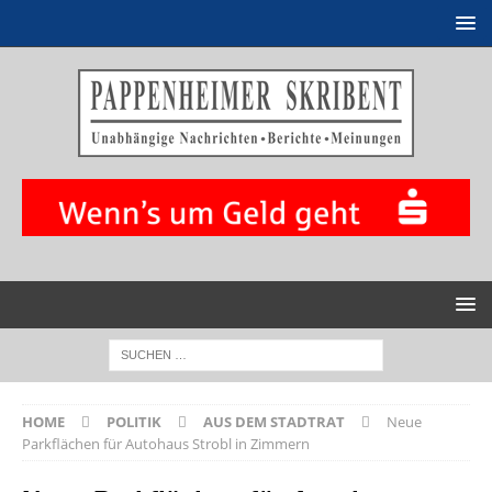
HOME
POLITIK
AUS DEM STADTRAT
Neue
Parkflächen für Autohaus Strobl in Zimmern