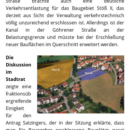
Straße brächte auch eine deutliche
Verkehrsentlastung für das Baugebiet Stöß II, das
derzeit aus Sicht der Verwaltung verkehrstechnisch
völlig unzureichend erschlossen ist. Allerdings ist der
Kanal in der Göhrener Straße an der
Belastungsgrenze und müsste bei der Erschließung
neuer Bauflächen im Querschnitt erweitert werden.
Die
Diskussion
im
Stadtrat
zeigte eine
fraktionsüb
ergreifende
Einigkeit
für den
Antrag Satzingers, der in der Sitzung erklärte, dass
man für Bauwerber erschlossene Bauplätze parat