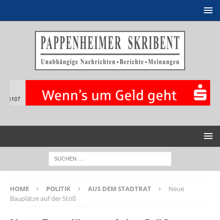
HOME
POLITIK
AUS DEM STADTRAT
Neue
Bauplätze auf der Stöß