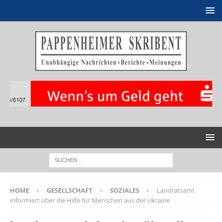
HOME
GESELLSCHAFT
SOZIALES
Landratsamt
informiert über die Hilfe für Menschen aus der Ukraine