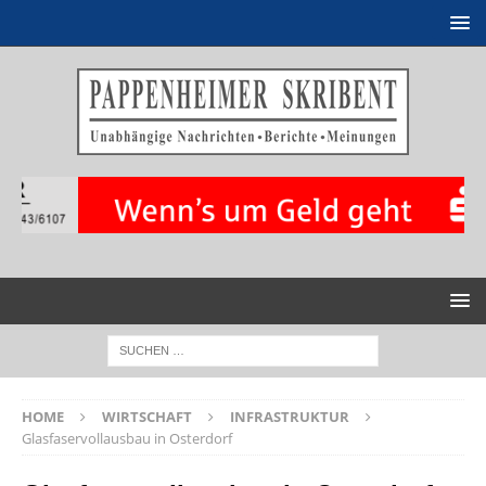
HOME
WIRTSCHAFT
INFRASTRUKTUR
Glasfaservollausbau in Osterdorf