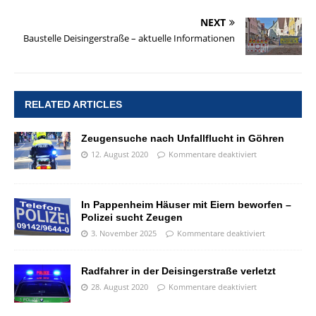
NEXT
Baustelle Deisingerstraße – aktuelle Informationen
RELATED ARTICLES
Zeugensuche nach Unfallflucht in Göhren
12. August 2020
Kommentare deaktiviert
In Pappenheim Häuser mit Eiern beworfen –
Polizei sucht Zeugen
3. November 2025
Kommentare deaktiviert
Radfahrer in der Deisingerstraße verletzt
28. August 2020
Kommentare deaktiviert