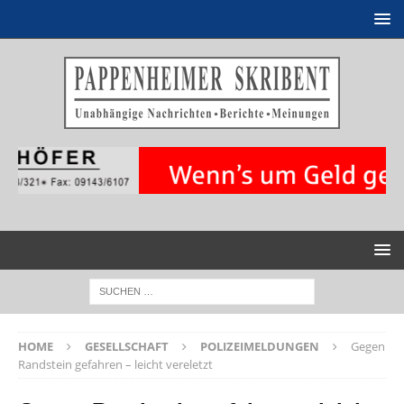
HOME
GESELLSCHAFT
POLIZEIMELDUNGEN
Gegen
Randstein gefahren – leicht vereletzt