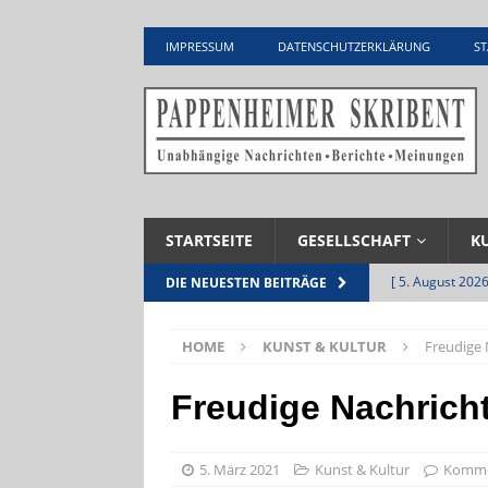
IMPRESSUM
DATENSCHUTZERKLÄRUNG
ST
STARTSEITE
GESELLSCHAFT
K
[ 5. August 2026
DIE NEUESTEN BEITRÄGE
Zementwerk
HOME
KUNST & KULTUR
Freudige 
[ 4. August 2026
VERANSTALTU
Freudige Nachricht
[ 4. August 2026
ankommen
V
5. März 2021
Kunst & Kultur
Kommen