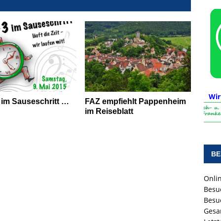
Wir
3 im Sauseschritt …
FAZ empfiehlt Pappenheim
im Reiseblatt
BE
Onlin
Besu
Besu
Gesa