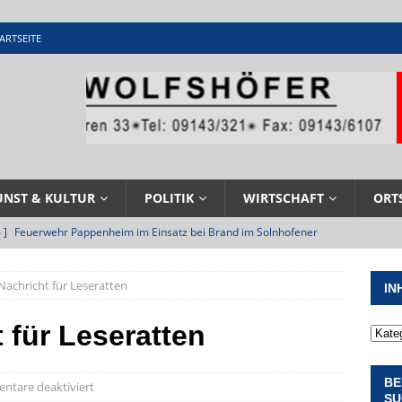
ARTSEITE
UNST & KULTUR
POLITIK
WIRTSCHAFT
ORT
 ]
Feuerwehr Pappenheim im Einsatz bei Brand im Solnhofener
EHRENAMT
Nachricht für Leseratten
IN
 ]
Militärgeschichte paddelt in Pappenheim bis heute mit
NGEN
 für Leseratten
 ]
Pappenheim erlebt Hubert Aiwanger mit Botschaften die
BE
ERANSTALTUNGEN
tare deaktiviert
SU