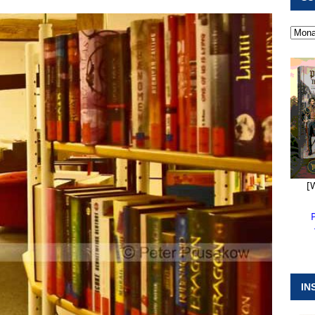
 ]
Kanonendonner und Pappenheimer Marsch für Hubert
RANSTALTUNGEN
 ]
Neue Naturparkführer verstärken das Angebot im Altmühltal
 ]
Stellenangebot beim Wasserzweckverband links der Altmühl
N
[
IN