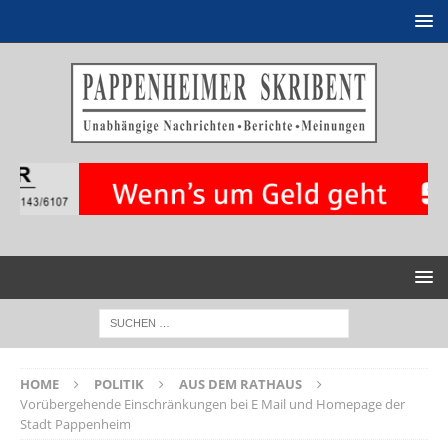
HOME
POLITIK
AUS DEM RATHAUS
Vorübergehende Einschränkungen bei E Mail und Homepage der
Stadt Pappenheim