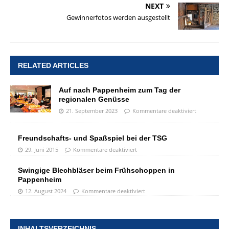
NEXT
Gewinnerfotos werden ausgestellt
RELATED ARTICLES
Auf nach Pappenheim zum Tag der
regionalen Genüsse
21. September 2023
Kommentare deaktiviert
Freundschafts- und Spaßspiel bei der TSG
29. Juni 2015
Kommentare deaktiviert
Swingige Blechbläser beim Frühschoppen in
Pappenheim
12. August 2024
Kommentare deaktiviert
INHALTSVERZEICHNIS