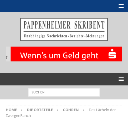
HOME
DIE ORTSTEILE
GÖHREN
Das Lächeln der
ZwergenRanch