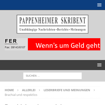
HOME
ALLERLEI
LESERBRIEFE UND MEINUNGEN
Brachial und respektlos