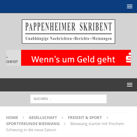
HOME
GESELLSCHAFT
FREIZEIT & SPORT
SPORTFREUNDE BIESWANG
Bieswang startet mit frischem
Schwung in die neue Saison