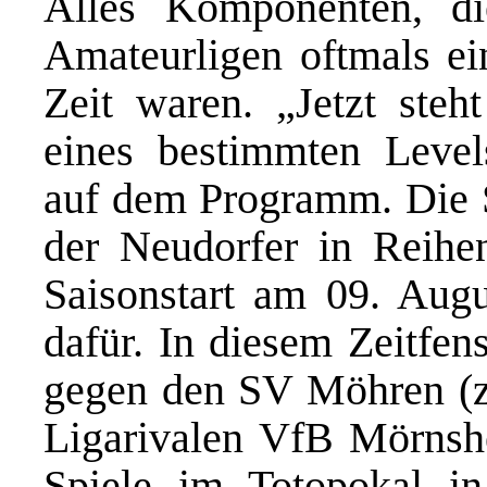
Alles Komponenten, di
Amateurligen oftmals ein
Zeit waren. „Jetzt steh
eines bestimmten Level
auf dem Programm. Die S
der Neudorfer in Reih
Saisonstart am 09. Augu
dafür. In diesem Zeitfen
gegen den SV Möhren (zu
Ligarivalen VfB Mörnshe
Spiele im Totopokal i