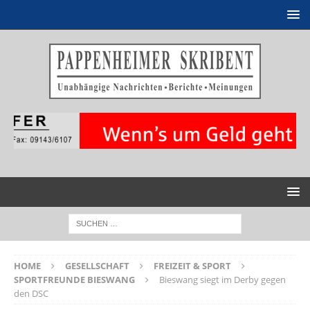
HOME
GESELLSCHAFT
FREIZEIT & SPORT
SPORTFREUNDE BIESWANG
Bieswang siegt im Derby gegen
den DSC