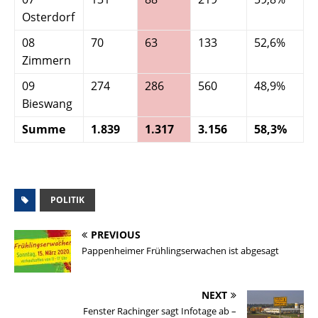
Osterdorf
08
70
63
133
52,6%
4
Zimmern
09
274
286
560
48,9%
5
Bieswang
Summe
1.839
1.317
3.156
58,3%
4
POLITIK
PREVIOUS
Pappenheimer Frühlingserwachen ist abgesagt
NEXT
Fenster Rachinger sagt Infotage ab –