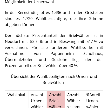
Möglichkeit der Urnenwahl.
In der Kernstadt gibt es 1.436 und in den Ortsteilen
sind es 1.720 Wahlberechtigte, die ihre Stimme
abgeben können.
Der höchste Prozentanteil der Briefwähler ist in
Neudorf mit 53,5 % und in Bieswang mit 51,1% zu
verzeichnen. Für alle anderen Wahlbezirke mit
Ausnahme von Pappenheim Schulhaus,
Übermatzhofen und Geislohe liegt der der
Prozentanteil der Briefwähler über 40 %.
Übersicht der Wahlbeteiligten nach Urnen- und
Briefwählern
Wahllokal
Anzahl
Anzahl
Anzahl
%Anteil
%
Urnen-
Brief-
Wähler
Urnen-
B
wähler
wähler
gesamt
wähler
v