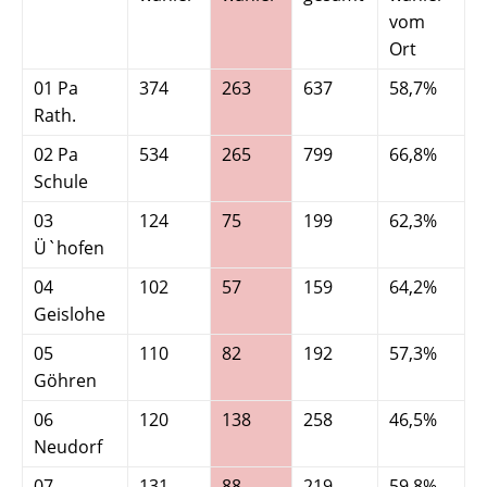
vom
Ort
01 Pa
374
263
637
58,7%
4
Rath.
02 Pa
534
265
799
66,8%
3
Schule
03
124
75
199
62,3%
3
Ü`hofen
04
102
57
159
64,2%
3
Geislohe
05
110
82
192
57,3%
4
Göhren
06
120
138
258
46,5%
5
Neudorf
07
131
88
219
59,8%
4