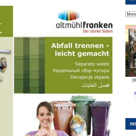
 ]
Kanonendonner und Pappenheimer Marsch für Hubert
RANSTALTUNGEN
 ]
Neue Naturparkführer verstärken das Angebot im Altmühltal
 ]
Stellenangebot beim Wasserzweckverband links der Altmühl
N
[
IN