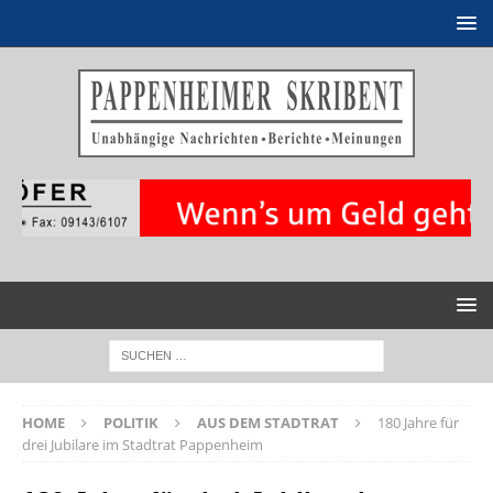
HOME
POLITIK
AUS DEM STADTRAT
180 Jahre für
drei Jubilare im Stadtrat Pappenheim