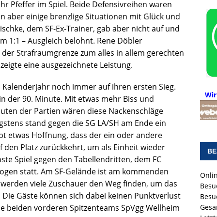
r Pfeffer im Spiel. Beide Defensivreihen waren
 aber einige brenzlige Situationen mit Glück und
lischke, dem SF-Ex-Trainer, gab aber nicht auf und
m 1:1 – Ausgleich belohnt. Rene Döbler
r der Strafraumgrenze zum alles in allem gerechten
zeigte eine ausgezeichnete Leistung.
m Kalenderjahr noch immer auf ihren ersten Sieg.
Wir
in der 90. Minute. Mit etwas mehr Biss und
inuten der Partien wären diese Nackenschläge
gstens stand gegen die SG LA/SH am Ende ein
bt etwas Hoffnung, dass der ein oder andere
 den Platz zurückkehrt, um als Einheit wieder
BE
hste Spiel gegen den Tabellendritten, dem FC
ezogen statt. Am SF-Gelände ist am kommenden
Onlin
 werden viele Zuschauer den Weg finden, um das
Besu
 Die Gäste können sich dabei keinen Punktverlust
Besu
die beiden vorderen Spitzenteams SpVgg Wellheim
Gesa