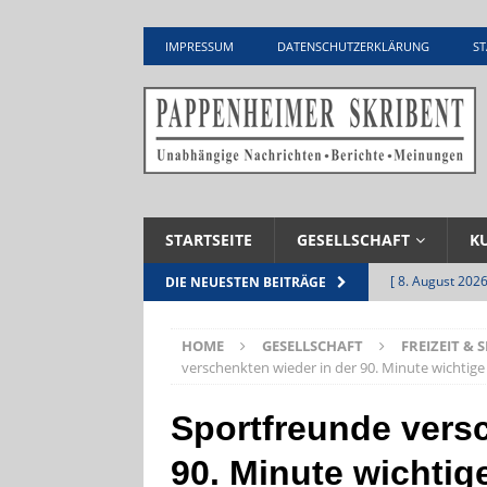
IMPRESSUM
DATENSCHUTZERKLÄRUNG
ST
STARTSEITE
GESELLSCHAFT
K
[ 8. August 2026
DIE NEUESTEN BEITRÄGE
INFRASTRUKTU
HOME
GESELLSCHAFT
FREIZEIT & 
[ 7. August 2026
verschenkten wieder in der 90. Minute wichtig
Pappenheim
Sportfreunde versc
[ 5. August 2026
90. Minute wichtig
UNTERNEHME