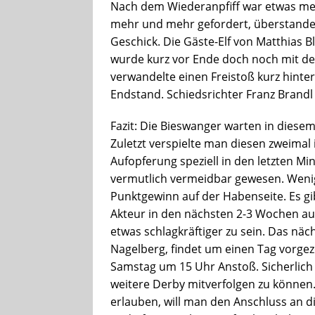
Nach dem Wiederanpfiff war etwas meh
mehr und mehr gefordert, überstanden
Geschick. Die Gäste-Elf von Matthias B
wurde kurz vor Ende doch noch mit de
verwandelte einen Freistoß kurz hinte
Endstand. Schiedsrichter Franz Brandl 
Fazit: Die Bieswanger warten in diese
Zuletzt verspielte man diesen zweimal 
Aufopferung speziell in den letzten M
vermutlich vermeidbar gewesen. Weni
Punktgewinn auf der Habenseite. Es gi
Akteur in den nächsten 2-3 Wochen auf
etwas schlagkräftiger zu sein. Das näc
Nagelberg, findet um einen Tag vorg
Samstag um 15 Uhr Anstoß. Sicherlich
weitere Derby mitverfolgen zu können.
erlauben, will man den Anschluss an 