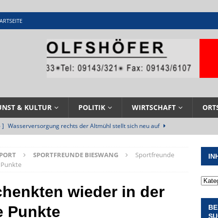
ARTSEITE
UNST & KULTUR
POLITIK
WIRTSCHAFT
ORT
 ]
Wasserversorgung rechts der Altmühl stellt sich neu auf
R
SPORT
SPORTFREUNDE BIESWANG
Sportfreunde
IN
 ]
Sommerabendmusik mit Pop und Musicalklängen in
e Punkte
KIRCHEN
henkten wieder in der
 ]
Stellenangebot beim Wasserzweckverband links der Altmühl
e Punkte
BE
N
SU