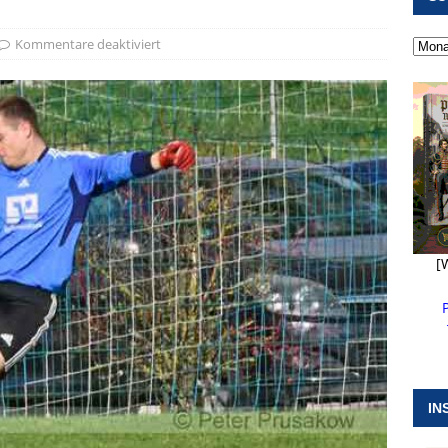
 ]
Feuerwehr Pappenheim im Einsatz bei Brand im Solnhofener
Kommentare deaktiviert
EHRENAMT
 ]
Militärgeschichte paddelt in Pappenheim bis heute mit
NGEN
 ]
Langen Nacht der Feuerwehr in Pappenheim
EHRENAMT
[
IN