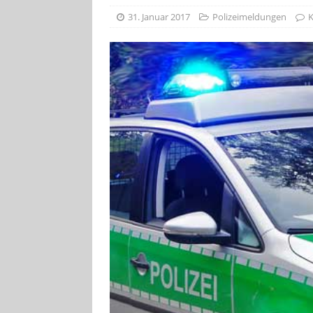
[ 4. August 2026
31. Januar 2017
Polizeimeldungen
K
Aiwanger
VE
[ 3. August 2026
TOURISTIK
[ 5. August 2026
UNTERNEHME