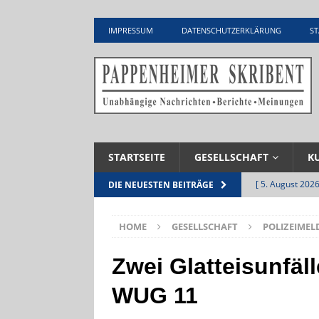
IMPRESSUM
DATENSCHUTZERKLÄRUNG
ST
STARTSEITE
GESELLSCHAFT
K
[ 5. August 2026
DIE NEUESTEN BEITRÄGE
Zementwerk
HOME
GESELLSCHAFT
POLIZEIME
[ 4. August 2026
VERANSTALTU
Zwei Glatteisunfäll
[ 4. August 2026
WUG 11
ankommen
V