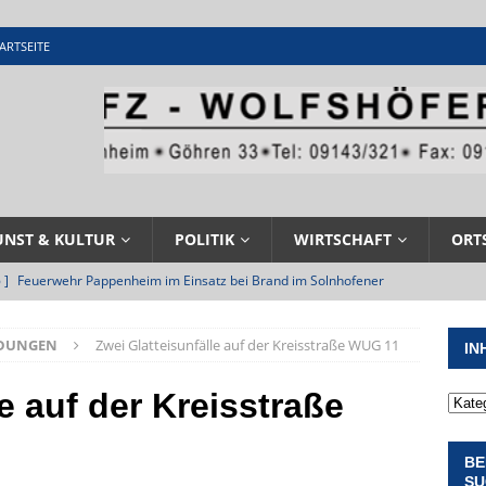
ARTSEITE
UNST & KULTUR
POLITIK
WIRTSCHAFT
ORT
 ]
Feuerwehr Pappenheim im Einsatz bei Brand im Solnhofener
EHRENAMT
LDUNGEN
Zwei Glatteisunfälle auf der Kreisstraße WUG 11
IN
 ]
Militärgeschichte paddelt in Pappenheim bis heute mit
NGEN
e auf der Kreisstraße
 ]
Pappenheim erlebt Hubert Aiwanger mit Botschaften die
BE
ERANSTALTUNGEN
SU