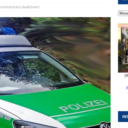
 ]
Kanonendonner und Pappenheimer Marsch für Hubert
ommentare deaktiviert
RANSTALTUNGEN
 ]
Neue Naturparkführer verstärken das Angebot im Altmühltal
 ]
Stellenangebot beim Wasserzweckverband links der Altmühl
N
[
IN