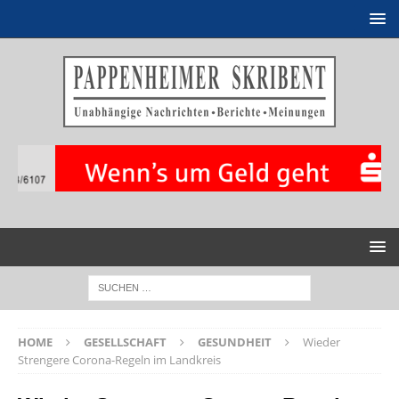
HOME
GESELLSCHAFT
GESUNDHEIT
Wieder
Strengere Corona-Regeln im Landkreis