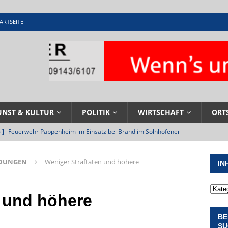
ARTSEITE
UNST & KULTUR
POLITIK
WIRTSCHAFT
ORT
 ]
Feuerwehr Pappenheim im Einsatz bei Brand im Solnhofener
EHRENAMT
LDUNGEN
Weniger Straftaten und höhere
IN
 ]
Militärgeschichte paddelt in Pappenheim bis heute mit
NGEN
n und höhere
 ]
Pappenheim erlebt Hubert Aiwanger mit Botschaften die
BE
ERANSTALTUNGEN
SU