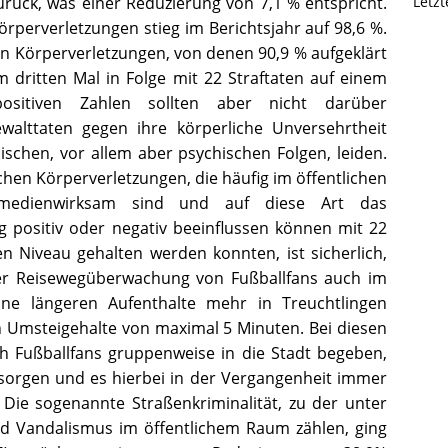
urück, was einer Reduzierung von 7,1 % entspricht.
Letz
rperverletzungen stieg im Berichtsjahr auf 98,6 %.
en Körperverletzungen, von denen 90,9 % aufgeklärt
 dritten Mal in Folge mit 22 Straftaten auf einem
positiven Zahlen sollten aber nicht darüber
alttaten gegen ihre körperliche Unversehrtheit
ischen, vor allem aber psychischen Folgen, leiden.
ichen Körperverletzungen, die häufig im öffentlichen
edienwirksam sind und auf diese Art das
 positiv oder negativ beeinflussen können mit 22
en Niveau gehalten werden konnten, ist sicherlich,
er Reisewegüberwachung von Fußballfans auch im
ine längeren Aufenthalte mehr in Treuchtlingen
h Umsteigehalte von maximal 5 Minuten. Bei diesen
ch Fußballfans gruppenweise in die Stadt begeben,
sorgen und es hierbei in der Vergangenheit immer
Die sogenannte Straßenkriminalität, zu der unter
d Vandalismus im öffentlichem Raum zählen, ging