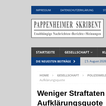
IMPRESSUM
DATENSCHUTZERKLÄRUNG
ST
STARTSEITE
GESELLSCHAFT
K
[ 5. August 2026
DIE NEUESTEN BEITRÄGE
Zementwerk
HOME
GESELLSCHAFT
POLIZEIME
[ 4. August 2026
Aufklärungsquote
VERANSTALTU
Weniger Straftate
[ 4. August 2026
Aufklärungsquote
ankommen
V