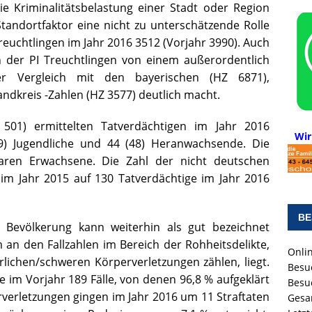
die Kriminalitätsbelastung einer Stadt oder Region
andortfaktor eine nicht zu unterschätzende Rolle
Treuchtlingen im Jahr 2016 3512 (Vorjahr 3990). Auch
 der PI Treuchtlingen von einem außerordentlich
r Vergleich mit den bayerischen (HZ 6871),
andkreis -Zahlen (HZ 3577) deutlich macht.
501) ermittelten Tatverdächtigen im Jahr 2016
Wir
39) Jugendliche und 44 (48) Heranwachsende. Die
waren Erwachsene. Die Zahl der nicht deutschen
im Jahr 2015 auf 130 Tatverdächtige im Jahr 2016
BE
r Bevölkerung kann weiterhin als gut bezeichnet
 an den Fallzahlen im Bereich der Rohheitsdelikte,
Onlin
rlichen/schweren Körperverletzungen zählen, liegt.
Besu
e im Vorjahr 189 Fälle, von denen 96,8 % aufgeklärt
Besu
verletzungen gingen im Jahr 2016 um 11 Straftaten
Gesa