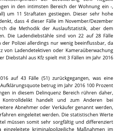
gen in den intimsten Bereich der Wohnung ein -,
ll) um 11 Straftaten gestiegen. Dieser sehr hohe
edenkt, dass 4 dieser Fälle im November/Dezember
ch die Methodik der Auslaufstatistik, aber dem
n. Die Ladendiebstähle sind von 22 auf 28 Fälle
n der Polizei allerdings nur wenig beeinflussbar, da
atz von Ladendetektiven oder Kameraüberwachung
r Diebstahl aus Kfz spielt mit 3 Fällen im Jahr 2016
2016 auf 43 Fälle (51) zurückgegangen, was eine
Aufklärungsquote betrug im Jahr 2016 100 Prozent
ungen in diesem Delinquenz Bereich rühren daher,
Kontrolldelikt handelt und zum Anderen bei
weitere Abnehmer oder Verkäufer genannt werden,
fahren eingeleitet werden. Die statistischen Werte
el müssen somit sehr sorgfältig und differenziert
 eingeleitete kriminalpolizeiliche Maßnahmen im