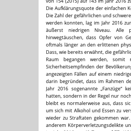
von 154 (2015) auf 143 im Jahr 2016 z
Die Aufklärungsquote der einfachen Kö
Die Zahl der gefährlichen und schwer
werden konnten, lag im Jahr 2016 zum
äußerst niedrigen Niveau. Alle 
hinwegtäuschen, dass Opfer von Gew
oftmals länger an den erlittenen phys
Dass, wie bereits erwähnt, die gefährl
Raum begangen werden, somit m
Sicherheitsempfinden der Bevölkerung
angezeigten Fällen auf einem niedrig
darin begründet, dass im Rahmen d
Jahr 2016 sogenannte „Fanzüge“ ke
hatten, sondern in der Regel nur noc
bleibt es normalerweise aus, dass si
um sich mit Alkohol und Essen zu ver
wieder zu Straftaten gekommen war. 
anderem Körperverletzungsdelikte un