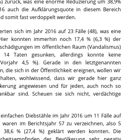
6) zurück, was eine enorme Reduzierung um 38,9%
16 auch die Aufklärungsquote in diesem Bereich
nd somit fast verdoppelt werden.
rten sich im Jahr 2016 auf 23 Fälle (48), was eine
ier konnten immerhin noch 17,4 % (6,3 %) der
eschädigungen im öffentlichen Raum (Vandalismus)
f 14 Taten gesunken, allerdings konnte keine
Vorjahr 4,5 %). Gerade in den letztgenannten
en, die sich in der Öffentlichkeit ereignen, wollen wir
halten, wohlwissend, dass wir gerade hier ganz
ölkerung angewiesen und für jeden, auch noch so
nkbar sind. Scheuen sie sich nicht, verdächtige
 einfachen Diebstähle im Jahr 2016 um 11 Fälle auf
 waren im Berichtsjahr 57 zu verzeichnen, also 5
 38,6 % (27,4 %) geklärt werden konnten. Die
rheitsempfinden der Bevölkerung sehr negativ