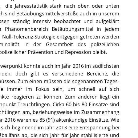
n die Jahresstatistik stark nach oben oder unten
ch sind Betäubungsmittelverstöße auch in unserem
sen ständig intensiv beobachtet und aufgeklärt
em Phänomenbereich Betäubungsmittel in jedem
r Null-Toleranz-Strategie entgegen getreten werden
inalität in der Gesamtheit des polizeilichen
lizeilicher Prävention und Repression bleibt.
chwerpunkt konnte auch im Jahr 2016 im südlichsten
rden, doch gibt es verschiedene Bereiche, die
müssen. Zum einen müssen die sogenannten Tages-
e immer im Fokus sein, um schnell auf sich
kte reagieren zu können. Zum anderen liegt ein
nkt Treuchtlingen. Cirka 60 bis 80 Einsätze sind
euchtlingen am, beziehungsweise im Zusammenhang
r 2016 waren es 85 (91) aktenkundige Einsätze. Wie
e sich beginnend im Jahr 2013 eine Entspannung bei
lfans ab, die sich Jahr für Jahr stabilisierte und