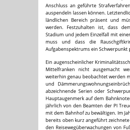
Anschluss an geführte Strafverfahre
auspendeln lassen können. Letztendli
ländlichen Bereich präsent und müs
werden. Festzuhalten ist, dass d
Stadium und jedem Einzelfall mit eine
muss und dass die Rauschgiftkrim
Aufgabenspektrums ein Schwerpunkt po
Ein augenscheinlicher Kriminalitätss
Mittelfranken nicht ausgemacht we
weiterhin genau beobachtet werden 
und Dämmerungswohnungseinbrüch
abzeichnende Serien oder Schwerpun
Hauptaugenmerk auf dem Bahnknotenpu
jährlich von den Beamten der PI Tr
mit dem Bahnhof zu bewältigen. Im Jah
bereits oben kurz angeführt zeichnet
den Reisewegüberwachungen von Fußbal